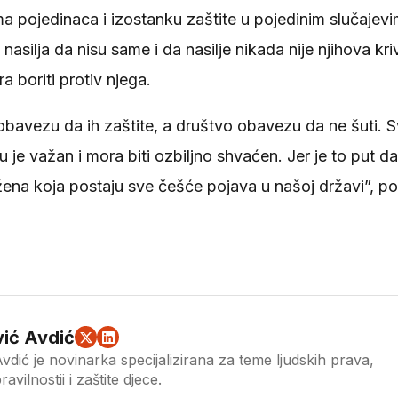
 pojedinaca i izostanku zaštite u pojedinim slučajevi
asilja da nisu same i da nasilje nikada nije njihova kri
a boriti protiv njega.
u obavezu da ih zaštite, a društvo obavezu da ne šuti. S
u je važan i mora biti ozbiljno shvaćen. Jer je to put d
žena koja postaju sve češće pojava u našoj državi”, por
ić Avdić
dić je novinarka specijalizirana za teme ljudskih prava,
avilnostii i zaštite djece.