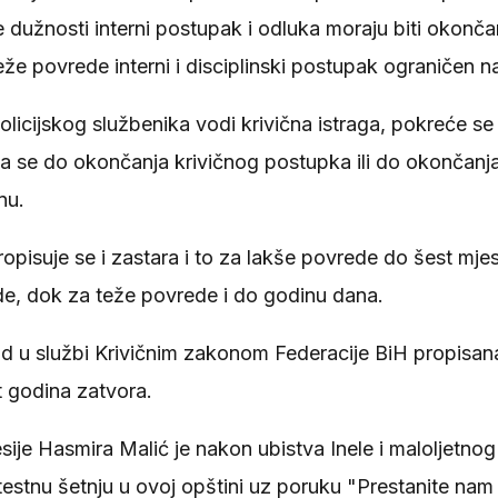
dužnosti interni postupak i odluka moraju biti okonča
eže povrede interni i disciplinski postupak ograničen n
olicijskog službenika vodi krivična istraga, pokreće se 
a se do okončanja krivičnog postupka ili do okončanja 
nu.
pisuje se i zastara i to za lakše povrede do šest mje
de, dok za teže povrede i do godinu dana.
d u službi Krivičnim zakonom Federacije BiH propisana
 godina zatvora.
esije Hasmira Malić je nakon ubistva Inele i maloljetnog
estnu šetnju u ovoj opštini uz poruku "Prestanite nam 