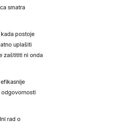
aca smatra
 kada postoje
atno uplašiti
 zaštititi ni onda
 efikasnije
a odgovornosti
lni rad o