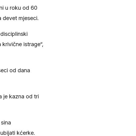
ni u roku od 60
a devet mjeseci.
disciplinski
krivične istrage“,
seci od dana
 je kazna od tri
 sina
ubijati kćerke.