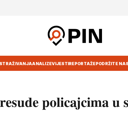
ISTRAŽIVANJA
ANALIZE
VIJESTI
REPORTAŽE
PODRŽITE NA
resude policajcima u s