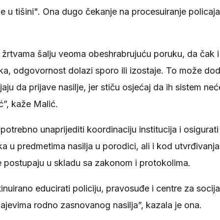
le u tišini". Ona dugo čekanje na procesuiranje policaj
 žrtvama šalju veoma obeshrabrujuću poruku, da čak i
ka, odgovornost dolazi sporo ili izostaje. To može dod
aju da prijave nasilje, jer stiču osjećaj da ih sistem neće
”, kaže Malić.
otrebno unaprijediti koordinaciju institucija i osigurati
 u predmetima nasilja u porodici, ali i kod utvrđivanj
e postupaju u skladu sa zakonom i protokolima.
nuirano educirati policiju, pravosuđe i centre za socija
ajevima rodno zasnovanog nasilja”, kazala je ona.