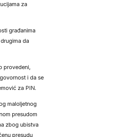
tucijama za
osti građanima
ka drugima da
o provedeni,
govornost i da se
remović za PIN.
vog maloljetnog
epenom presudom
na zbog ubistva
ečenu presudu