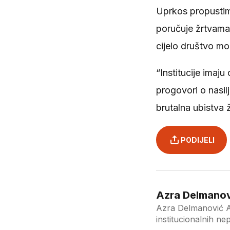
Uprkos propustima
poručuje žrtvama n
cijelo društvo mor
“Institucije imaj
progovori o nasilj
brutalna ubistva 
PODIJELI
Azra Delmanov
Azra Delmanović Av
institucionalnih nepr