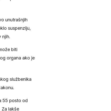
vo unutrašnjih
klo suspenziju,
 njih.
može biti
skog organa ako je
jskog službenika
zakonu.
na 55 posto od
. Za lakše