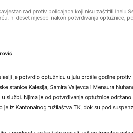
jestan rad protiv policajaca koji nisu zaštitili Inelu Sel
mrću, ni deset mjeseci nakon potvrđivanja optužnice, p
rović
lesiji je potvrdio optužnicu u julu prošle godine protiv
jske stanice Kalesija, Samira Valjevca i Mensura Nuha
 u službi. Njima je od potvrđivanja optužnice održan
no je iz Kantonalnog tužilaštva TK, dok su pod suspen
ja u predmetu za koji ste poslali upit se trenutno nalaz