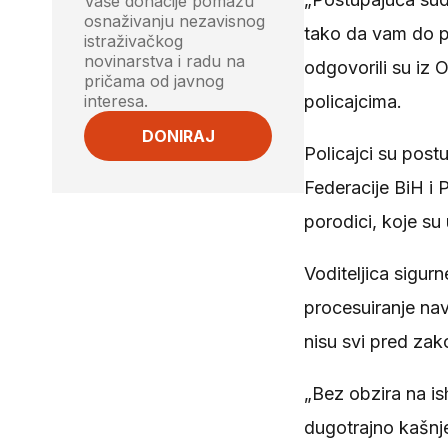
Vaše donacije pomažu
osnaživanju nezavisnog
tako da vam do po
istraživačkog
novinarstva i radu na
odgovorili su iz 
pričama od javnog
interesa.
policajcima.
DONIRAJ
Policajci su post
Federacije BiH i 
porodici, koje su 
Voditeljica sigur
procesuiranje na
nisu svi pred zak
„Bez obzira na i
dugotrajno kašnje