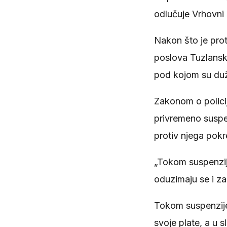
odlučuje Vrhovni 
Nakon što je prot
poslova Tuzlansk
pod kojom su duže
Zakonom o policij
privremeno suspen
protiv njega pok
„Tokom suspenzije
oduzimaju se i za
Tokom suspenzije 
svoje plate, a u 