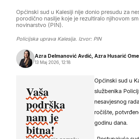
Općinski sud u Kalesiji nije donio presudu za nesav
porodično nasilje koje je rezultiralo njihovom s
novinarstvo (PIN).
Policijska uprava Kalesija. Izvor: PIN
Azra Delmanović Avdić, Azra Husarić Ome
13 Maj 2026, 12:18
Općinski sud u Ka
Vaša
službenika Polici
podrška
nesavjesnog rada
nam je
ročište, potvrđe
godinu dana.
bitna!
„Postupajuća sudi