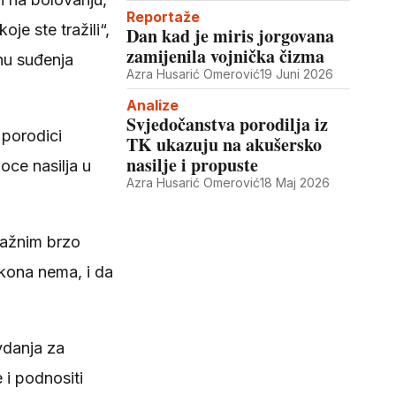
Reportaže
je ste tražili“,
Dan kad je miris jorgovana
zamijenila vojnička čizma
inu suđenja
Azra Husarić Omerović
19 Juni 2026
Analize
Svjedočanstva porodilja iz
 porodici
TK ukazuju na akušersko
nasilje i propuste
oce nasilja u
Azra Husarić Omerović
18 Maj 2026
važnim brzo
kona nema, i da
vdanja za
 i podnositi