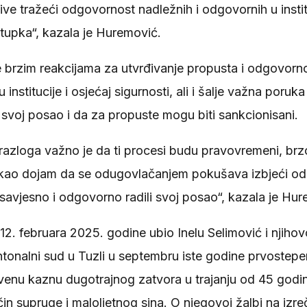
tive tražeći odgovornost nadležnih i odgovornih u insti
tupka“, kazala je Huremović.
 brzim reakcijama za utvrđivanje propusta i odgovorn
 institucije i osjećaj sigurnosti, ali i šalje važna poru
svoj posao i da za propuste mogu biti sankcionisani.
razloga važno je da ti procesi budu pravovremeni, brz
ekao dojam da se odugovlačanjem pokušava izbjeći od
su savjesno i odgovorno radili svoj posao“, kazala je Hu
 12. februara 2025. godine ubio Inelu Selimović i njiho
antonalni sud u Tuzli u septembru iste godine prvost
tvenu kaznu dugotrajnog zatvora u trajanju od 45 godi
n supruge i maloljetnog sina. O njegovoj žalbi na izr