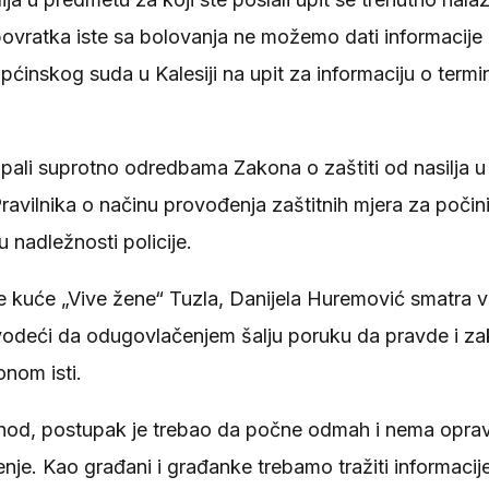
vratka iste sa bolovanja ne možemo dati informacije ko
Općinskog suda u Kalesiji na upit za informaciju o term
upali suprotno odredbama Zakona o zaštiti od nasilja u
Pravilnika o načinu provođenja zaštitnih mjera za počini
u nadležnosti policije.
ne kuće „Vive žene“ Tuzla, Danijela Huremović smatra 
vodeći da odugovlačenjem šalju poruku da pravde i za
onom isti.
shod, postupak je trebao da počne odmah i nema opra
nje. Kao građani i građanke trebamo tražiti informacije