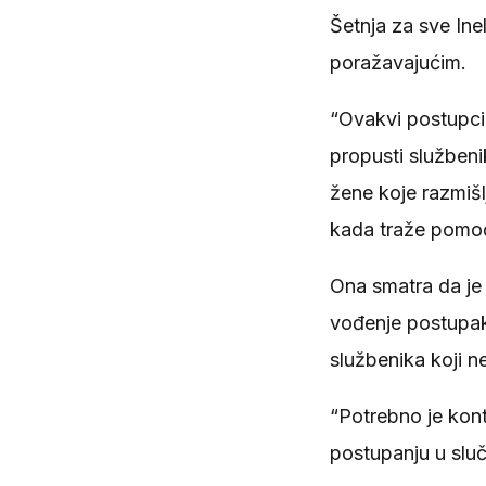
Šetnja za sve Ine
poražavajućim.
“Ovakvi postupci
propusti službeni
žene koje razmišlj
kada traže pomoć
Ona smatra da je p
vođenje postupaka
službenika koji n
“Potrebno je konti
postupanju u sluč