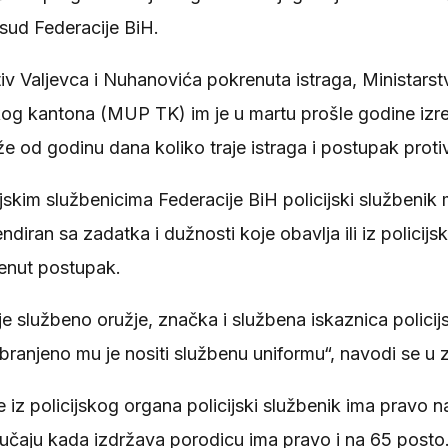
sud Federacije BiH.
iv Valjevca i Nuhanovića pokrenuta istraga, Ministarst
og kantona (MUP TK) im je u martu prošle godine izre
 od godinu dana koliko traje istraga i postupak protiv
skim službenicima Federacije BiH policijski službenik 
diran sa zadatka i dužnosti koje obavlja ili iz policij
renut postupak.
 službeno oružje, značka i službena iskaznica polici
branjeno mu je nositi službenu uniformu“, navodi se u 
iz policijskog organa policijski službenik ima pravo 
slučaju kada izdržava porodicu ima pravo i na 65 posto