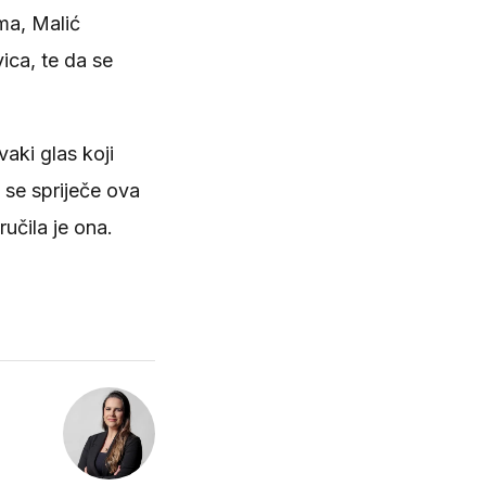
ma, Malić
vica, te da se
vaki glas koji
a se spriječe ova
učila je ona.