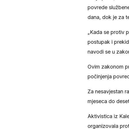
povrede službene 
dana, dok je za t
„Kada se protiv p
postupak i prekid
navodi se u zako
Ovim zakonom pro
počinjenja povre
Za nesavjestan ra
mjeseca do deset
Aktivistica iz Kal
organizovala prot