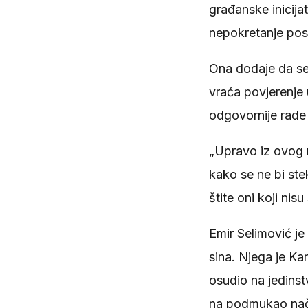
građanske inicija
nepokretanje pos
Ona dodaje da se
vraća povjerenje u
odgovornije rade 
„Upravo iz ovog 
kako se ne bi st
štite oni koji ni
Emir Selimović je
sina. Njega je K
osudio na jedins
na podmukao nači