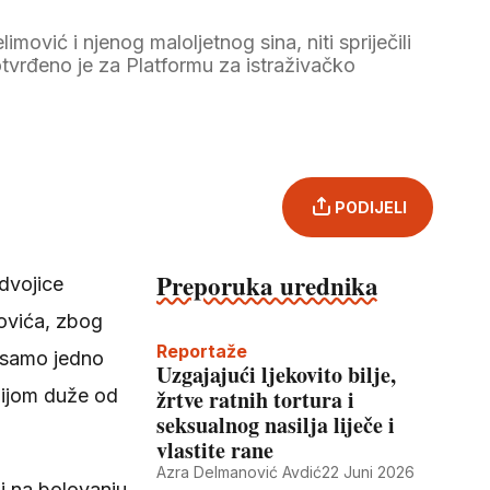
imović i njenog maloljetnog sina, niti spriječili
otvrđeno je za Platformu za istraživačko
PODIJELI
Preporuka urednika
 dvojice
novića, zbog
Reportaže
o samo jedno
Uzgajajući ljekovito bilje,
zijom duže od
žrtve ratnih tortura i
seksualnog nasilja liječe i
vlastite rane
Azra Delmanović Avdić
22 Juni 2026
i na bolovanju,